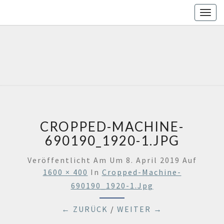
Togg
navig
H
Deine
Werkstatt
In
SELBSTH
Stralsund
CROPPED-MACHINE-
690190_1920-1.JPG
Veröffentlicht Am
Um
8. April 2019
Auf
1600 × 400
In
Cropped-Machine-
690190_1920-1.jpg
← ZURÜCK
/
WEITER →