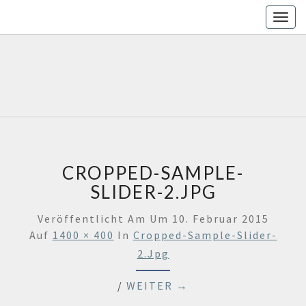
Togg
navig
H
Deine
Werkstatt
In
SELBSTH
Stralsund
CROPPED-SAMPLE-
SLIDER-2.JPG
Veröffentlicht Am
Um
10. Februar 2015
Auf
1400 × 400
In
Cropped-Sample-Slider-
2.jpg
/
WEITER →